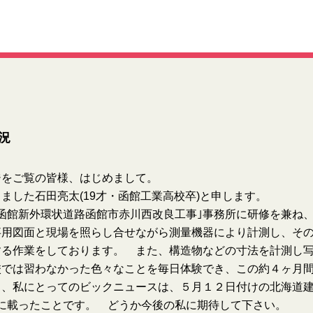
況
ジをご覧の皆様、はじめまして。
ました石田亮太(19才・函館工業高校卒)と申します。
函館新外環状道路函館市赤川西改良工事｣事務所に研修を兼ね
事用図面と現場を照らし合せながら測量機器により計測し、そ
する作業をしております。 また、構造物などの寸法を計測し
校では習わなかった色々なことを毎日体験でき、この約４ヶ月
、私にとってのビックニュースは、５月１２日付けの北海道建
に載ったことです。 どうか今後の私に期待して下さい。